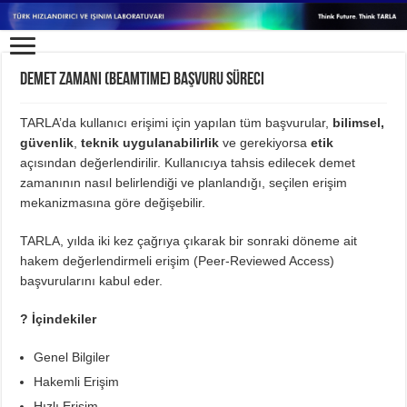
Demet Zamanı (Beamtime) Başvuru Süreci
TARLA’da kullanıcı erişimi için yapılan tüm başvurular,
bilimsel,
güvenlik
,
teknik uygulanabilirlik
ve gerekiyorsa
etik
açısından değerlendirilir. Kullanıcıya tahsis edilecek demet
zamanının nasıl belirlendiği ve planlandığı, seçilen erişim
mekanizmasına göre değişebilir.
TARLA, yılda iki kez çağrıya çıkarak bir sonraki döneme ait
hakem değerlendirmeli erişim (Peer-Reviewed Access)
başvurularını kabul eder.
?
İçindekiler
Genel Bilgiler
Hakemli Erişim
Hızlı Erişim