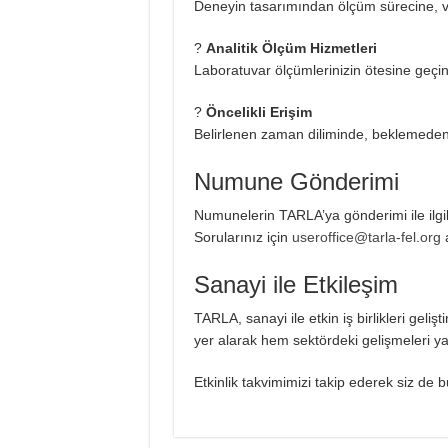
Deneyin tasarımından ölçüm sürecine, ve
?
Analitik Ölçüm Hizmetleri
Laboratuvar ölçümlerinizin ötesine geç
?
Öncelikli Erişim
Belirlenen zaman diliminde, beklemede
Numune Gönderimi
Numunelerin TARLA’ya gönderimi ile ilgili
Sorularınız için
useroffice@tarla-fel.org
a
Sanayi ile Etkileşim
TARLA, sanayi ile etkin iş birlikleri geli
yer alarak hem sektördeki gelişmeleri ya
Etkinlik takvimimizi takip ederek siz de bu