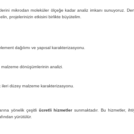
iklerini mikrodan moleküler ölçeğe kadar analiz imkanı sunuyoruz. D
n, projelerinizin etkisini birlikte büyütelim.
element dağılımı ve yapısal karakterizasyonu.
 ve malzeme dönüşümlerinin analizi.
 ileri düzey malzeme karakterizasyonu.
rına yönelik çeşitli
ücretli hizmetler
sunmaktadır. Bu hizmetler, iht
afından yürütülür.