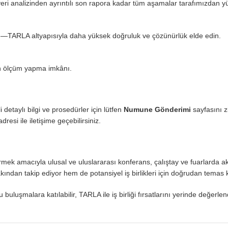
ri analizinden ayrıntılı son rapora kadar tüm aşamalar tarafımızdan yü
in—TARLA altyapısıyla daha yüksek doğruluk ve çözünürlük elde edin.
n ölçüm yapma imkânı.
 detaylı bilgi ve prosedürler için lütfen
Numune Gönderimi
sayfasını zi
dresi ile iletişime geçebilirsiniz.
ştirmek amacıyla ulusal ve uluslararası konferans, çalıştay ve fuarlarda ak
kından takip ediyor hem de potansiyel iş birlikleri için doğrudan temas 
 buluşmalara katılabilir, TARLA ile iş birliği fırsatlarını yerinde değerlend