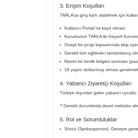
3. Erişim Koşulları
TARLA’ya giriş kartı alabilmek için kullanı
Kullanıcı Portalı’na kayıt olması
Kurumunun TARLA ile Geçerli Kurums
Onaylı bir proje kapsamında ekip üyes
Gerekli tüm eğitimleri tamamlamış ol
Resmi bir kimlik belgesi sunması (pasa
18 yaşını doldurmuş olması gerekmek
4. Yabancı Ziyaretçi Koşulları
Türkiye dışından gelen yabancı uyruklu ku
? Gerekli durumlarda davet mektubu alm
5. Rol ve Sorumluluklar
Sözcü (Spokesperson): Deneyin gene