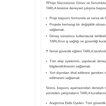
?
Proje Sözcüsünün Görev ve Sorumluluk
TARLA tesisine deneysel çalışma başvur
Proje başvuru formunda ve varsa ek be
Projede herhangi bir değişiklik olmas
sağlamak.
Deney süresince kullanılacak tehlikel
TARLA’nın iş sağlığı ve güvenliği kura
?
Temel güvenlik eğitimi TARLA tarafından
Tüm ekip üyelerinin, yapılacak deneys
bilgilendirilmesini sağlamak.
Yurt dışından ithal edilmesi gereken m
edilmesini sağlamak.
Sözcü, başvuru aşamasından deneyin ta
yürütülen çalışmaların TARLA kuralların
Araştırma Ekibi Üyeleri: Tüm güvenlik