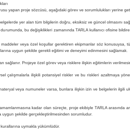
ları
usu yapan proje sözcüsü, aşağıdaki görev ve sorumlulukları yerine ge
lgelerde yer alan tüm bilgilerin doğru, eksiksiz ve güncel olmasını sa
ı durumunda, bu değişiklikleri zamanında TARLA kullanıcı ofisine bildi
i maddeler veya özel koşullar gerektiren ekipmanlar söz konusuysa, tüm 
llarına uygun şekilde gerekli eğitimi ve deneyimi edinmesini sağlamak.
 sağlanır. Projeye özel görev veya risklere ilişkin eğitimlerin verilme
el çalışmalarla ilişkili potansiyel riskler ve bu riskleri azaltmaya yö
ateryal veya numuneler varsa, bunlara ilişkin izin ve belgelerin ilgili
mamlanmasına kadar olan süreçte, proje ekibiyle TARLA arasında ana 
a uygun şekilde gerçekleştirilmesinden sorumludur.
 kurallarına uymakla yükümlüdür.