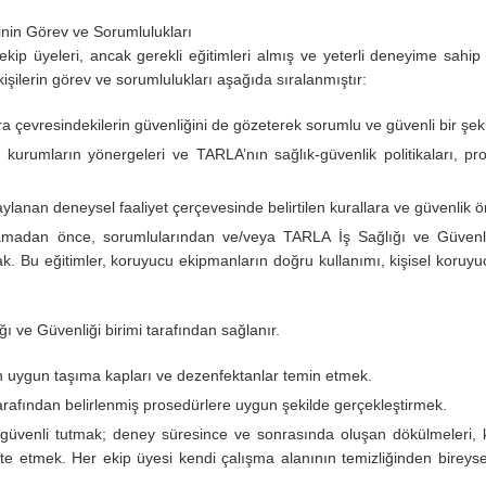
nin Görev ve Sorumlulukları
ip üyeleri, ancak gerekli eğitimleri almış ve yeterli deneyime sahip 
kişilerin görev ve sorumlulukları aşağıda sıralanmıştır:
ıra çevresindekilerin güvenliğini de gözeterek sorumlu ve güvenli bir şek
ili kurumların yönergeleri ve TARLA’nın sağlık-güvenlik politikaları,
ylanan deneysel faaliyet çerçevesinde belirtilen kurallara ve güvenlik 
amadan önce, sorumlularından ve/veya TARLA İş Sağlığı ve Güvenliğ
ak. Bu eğitimler, koruyucu ekipmanların doğru kullanımı, kişisel koruy
ı ve Güvenliği birimi tarafından sağlanır.
n uygun taşıma kapları ve dezenfektanlar temin etmek.
 tarafından belirlenmiş prosedürlere uygun şekilde gerçekleştirmek.
e güvenli tutmak; deney süresince ve sonrasında oluşan dökülmeleri,
e etmek. Her ekip üyesi kendi çalışma alanının temizliğinden bireysel