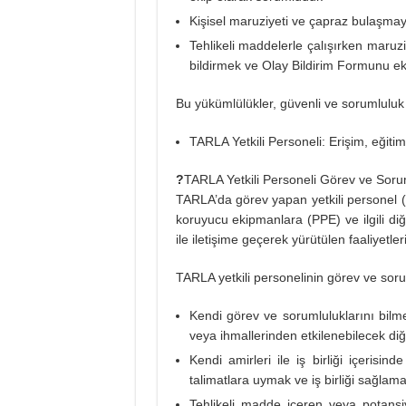
Kişisel maruziyeti ve çapraz bulaşmay
Tehlikeli maddelerle çalışırken maru
bildirmek ve Olay Bildirim Formunu eksi
Bu yükümlülükler, güvenli ve sorumluluk s
TARLA Yetkili Personeli: Erişim, eğiti
?
TARLA Yetkili Personeli Görev ve Sorum
TARLA’da görev yapan yetkili personel (yö
koruyucu ekipmanlara (PPE) ve ilgili di
ile iletişime geçerek yürütülen faaliyetle
TARLA yetkili personelinin görev ve soru
Kendi görev ve sorumluluklarını bilme
veya ihmallerinden etkilenebilecek diğ
Kendi amirleri ile iş birliği içerisi
talimatlara uymak ve iş birliği sağlama
Tehlikeli madde içeren veya potansiy