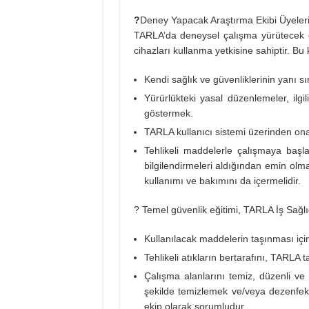
?
Deney Yapacak Araştırma Ekibi Üyeleri
TARLA’da deneysel çalışma yürütecek ek
cihazları kullanma yetkisine sahiptir. Bu 
Kendi sağlık ve güvenliklerinin yanı s
Yürürlükteki yasal düzenlemeler, ilg
göstermek.
TARLA kullanıcı sistemi üzerinden ona
Tehlikeli maddelerle çalışmaya başl
bilgilendirmeleri aldığından emin olm
kullanımı ve bakımını da içermelidir.
? Temel güvenlik eğitimi, TARLA İş Sağlığ
Kullanılacak maddelerin taşınması içi
Tehlikeli atıkların bertarafını, TARLA
Çalışma alanlarını temiz, düzenli v
şekilde temizlemek ve/veya dezenfekt
ekip olarak sorumludur.