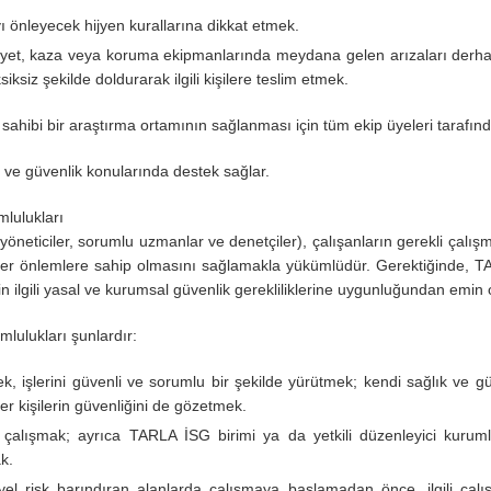
ı önleyecek hijyen kurallarına dikkat etmek.
ziyet, kaza veya koruma ekipmanlarında meydana gelen arızaları derhal
ksiz şekilde doldurarak ilgili kişilere teslim etmek.
ahibi bir araştırma ortamının sağlanması için tüm ekip üyeleri tarafından
m ve güvenlik konularında destek sağlar.
lulukları
neticiler, sorumlu uzmanlar ve denetçiler), çalışanların gerekli çalışma 
ğer önlemlere sahip olmasını sağlamakla yükümlüdür. Gerektiğinde, TA
rin ilgili yasal ve kurumsal güvenlik gerekliliklerine uygunluğundan emin 
mlulukları şunlardır:
k, işlerini güvenli ve sorumlu bir şekilde yürütmek; kendi sağlık ve gü
er kişilerin güvenliğini de gözetmek.
nde çalışmak; ayrıca TARLA İSG birimi ya da yetkili düzenleyici kurum
k.
el risk barındıran alanlarda çalışmaya başlamadan önce, ilgili çalışm