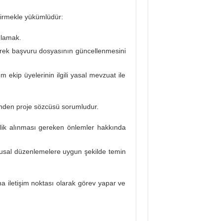
tirmekle yükümlüdür:
ğlamak.
rerek başvuru dosyasının güncellenmesini
ekip üyelerinin ilgili yasal mevzuat ile
sinden proje sözcüsü sorumludur.
nelik alınması gereken önlemler hakkında
 ulusal düzenlemelere uygun şekilde temin
iletişim noktası olarak görev yapar ve