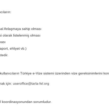
cıların:
al Anlaşmaya sahip olması
i olarak listelenmiş olması
ması
port, ehliyet vb.)
tedir.
llanıcıların Türkiye e-Vize sistemi üzerinden vize gereksinimlerini kontr
ak için:
useroffice@tarla-fel.org
l koordinasyonundan sorumludur.