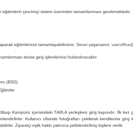
i eğitimlerin çevrimiçi sistem üzerinden tamamlanması gerekmektedir:
 yaparak eğitimlerinizi tamamlayabilirsiniz. Sorun yaşarsanız:
useroffice@
lanması tesise giriş işlemlerinizi hızlandıracaktır.
ımı (BSO)
ğitimler
başı Kampüsü içerisindeki TARLA yerleşkesi giriş kapısıdır. İlk kez gel
endirilirler. Kullanıcı ofisinde fotoğrafları çekilerek kendilerine giriş k
ilirler. Ziyaretçi eşlik hakkı yalnızca yetkilendirilmiş kişilere verilir.