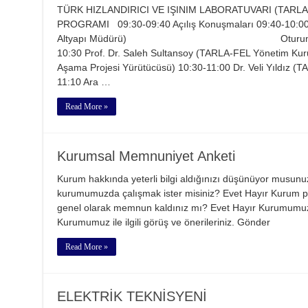
TÜRK HIZLANDIRICI VE IŞINIM LABORATUVARI (TARL
PROGRAMI 09:30-09:40 Açılış Konuşmaları 09:40-10:00
Altyapı Müdürü) Oturum Başkanı: Dr
10:30 Prof. Dr. Saleh Sultansoy (TARLA-FEL Yönetim Kurul
Aşama Projesi Yürütücüsü) 10:30-11:00 Dr. Veli Yıldız (T
11:10 Ara …
Read More »
Kurumsal Memnuniyet Anketi
Kurum hakkında yeterli bilgi aldığınızı düşünüyor musun
kurumumuzda çalışmak ister misiniz? Evet Hayır Kurum pe
genel olarak memnun kaldınız mı? Evet Hayır Kurumumuz
Kurumumuz ile ilgili görüş ve önerileriniz. Gönder
Read More »
ELEKTRİK TEKNİSYENİ